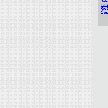
Ovla
Zvuk
Rozš
Čes