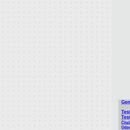
Gen
Tes
Test
Číta
Odpo