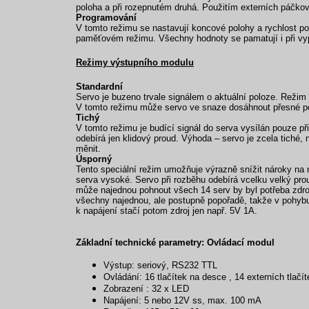
poloha a při rozepnutém druhá. Použitím externích páčko
Programování
V tomto režimu se nastavují koncové polohy a rychlost 
paměťovém režimu. Všechny hodnoty se pamatují i při vy
Režimy výstupního modulu
Standardní
Servo je buzeno trvale signálem o aktuální poloze. Režim 
V tomto režimu může servo ve snaze dosáhnout přesné pol
Tichý
V tomto režimu je budící signál do serva vysílán pouze p
odebírá jen klidový proud. Výhoda – servo je zcela tiché
měnit.
Úsporný
Tento speciální režim umožňuje výrazně snížit nároky na n
serva vysoké. Servo při rozběhu odebírá vcelku velký pro
může najednou pohnout všech 14 serv by byl potřeba zdr
všechny najednou, ale postupně popořadě, takže v pohybu
k napájení stačí potom zdroj jen např. 5V 1A.
Základní technické parametry: Ovládací modul
Výstup: seriový, RS232 TTL
Ovládání: 16 tlačítek na desce , 14 externích tlačí
Zobrazení : 32 x LED
Napájení: 5 nebo 12V ss, max. 100 mA