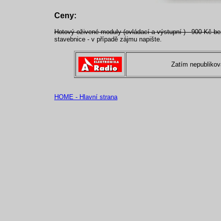
Ceny:
Hotový oživené moduly (ovládací a výstupní ) - 900 Kč be
stavebnice - v případě zájmu napište.
Zatím nepubliko
HOME - Hlavní strana