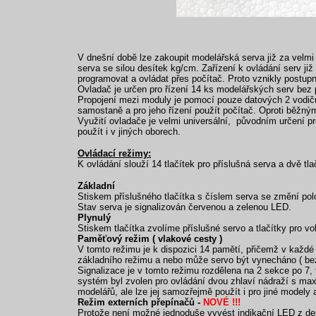
V dnešní době lze zakoupit modelářská serva již za velm
serva se silou desítek kg/cm. Zařízení k ovládání serv ji
programovat a ovládat přes počítač. Proto vznikly postu
Ovladač je určen pro řízení 14 ks modelářských serv bez 
Propojení mezi moduly je pomocí pouze datových 2 vodičů
samostaně a pro jeho řízení použít počítač. Oproti běžn
Využití ovladače je velmi universální, původním určení 
použít i v jiných oborech.
Ovládací režimy:
K ovládání slouží 14 tlačítek pro příslušná serva a dvě tla
Základní
Stiskem příslušného tlačítka s číslem serva se změní po
Stav serva je signalizován červenou a zelenou LED.
Plynulý
Stiskem tlačítka zvolíme příslušné servo a tlačítky pro v
Paměťový režim ( vlakové cesty )
V tomto režimu je k dispozici 14 pamětí, přičemž v každ
základního režimu a nebo může servo být vynecháno ( be
Signalizace je v tomto režimu rozdělena na 2 sekce po 7,
systém byl zvolen pro ovládání dvou zhlaví nádraží s ma
modelářů, ale lze jej samozřejmě použít i pro jiné modely 
Režim externích přepínačů -
NOVÉ !!!
Protože není možné jednoduše vyvést indikační LED z des