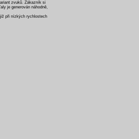
ariant zvuků. Zákazník si
ťaly je generován náhodně,
iž při nízkých rychlostech