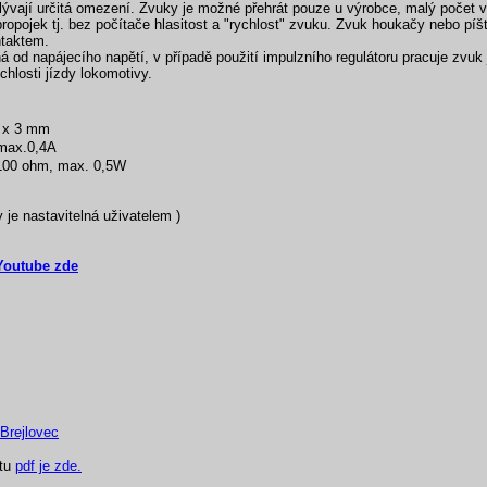
lývají určitá omezení. Zvuky je možné přehrát pouze u výrobce, malý počet v
opojek tj. bez počítače hlasitost a "rychlost" zvuku. Zvuk houkačy nebo píš
ntaktem.
 od napájecího napětí, v případě použití impulzního regulátoru pracuje zvuk j
chlosti jízdy lokomotivy.
5 x 3 mm
 max.0,4A
 100 ohm, max. 0,5W
y je nastavitelná uživatelem )
Youtube zde
Brejlovec
átu
pdf je zde.