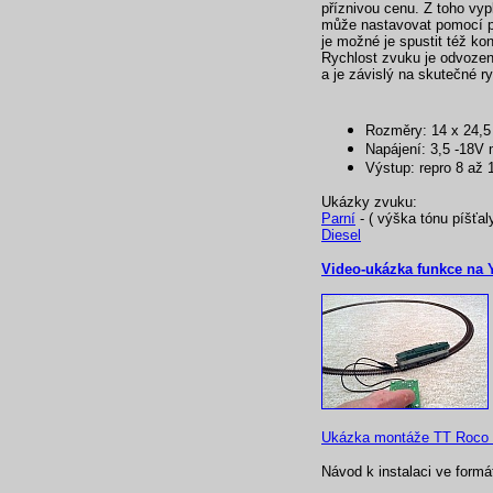
příznivou cenu. Z toho vyp
může nastavovat pomocí pr
je možné je spustit též ko
Rychlost zvuku je odvozená
a je závislý na skutečné ry
Rozměry: 14 x 24,
Napájení: 3,5 -18V
Výstup: repro 8 až
Ukázky zvuku:
Parní
- ( výška tónu píšťal
Diesel
Video-ukázka funkce na 
Ukázka montáže TT Roco 
Návod k instalaci ve form