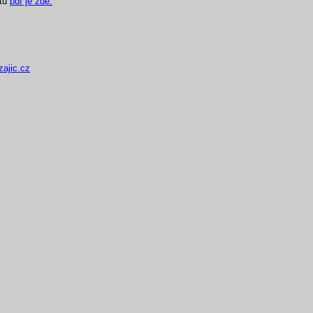
átu
pdf je zde.
ajic.cz