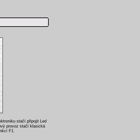
troniku stačí připojit Led
ový provoz stačí klasická
nkcí F1.