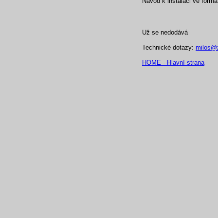
Návod k instalaci ve form
Už se nedodává
Technické dotazy:
milos@z
HOME - Hlavní strana