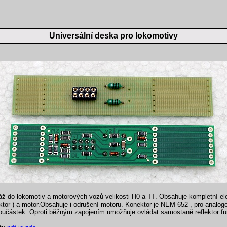
Universální deska pro lokomotivy
ž do lokomotiv a motorových vozů velikosti H0 a TT. Obsahuje kompletní elek
lektor ) a motor.Obsahuje i odrušení motoru. Konektor je NEM 652 , pro analog
oučástek. Oproti běžným zapojením umožňuje ovládat samostaně reflektor fu