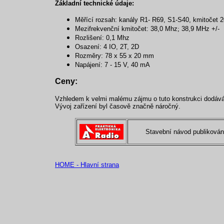
Základní technické údaje:
Měřící rozsah: kanály R1- R69, S1-S40, kmitočet 
Mezifrekvenční kmitočet: 38,0 Mhz
;
38,9 MHz +/-
Rozlišení: 0,1 Mhz
Osazení: 4 IO, 2T, 2D
Rozměry: 78 x 55 x 20 mm
Napájení: 7 - 15 V, 40 mA
Ceny:
Vzhledem k velmi malému zájmu o tuto konstrukci dodáv
Vývoj zařízení byl časově značně náročný.
Stavební návod publiková
HOME - Hlavní strana