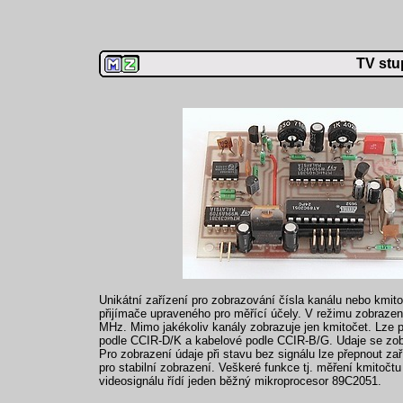
TV stu
Unikátní zařízení pro zobrazování čísla kanálu nebo kmit
přijímače upraveného pro měřící účely. V režimu zobrazen
MHz. Mimo jakékoliv kanály zobrazuje jen kmitočet. Lze p
podle CCIR-D/K a kabelové podle CCIR-B/G. Udaje se zobr
Pro zobrazení údaje při stavu bez signálu lze přepnout za
pro stabilní zobrazení. Veškeré funkce tj. měření kmitočt
videosignálu řídí jeden běžný mikroprocesor 89C2051.