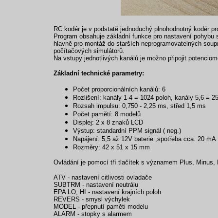
RC kodér je v podstatě jednoduchý plnohodnotný kodér p
Program obsahuje základní funkce pro nastavení pohybu 
hlavně pro montáž do starších neprogramovatelných soupra
počítačových simulátorů.
Na vstupy jednotlivých kanálů je možno připojit potenciom
Základní technické parametry:
Počet proporcionálních kanálů: 6
Rozlišení: kanály 1-4 = 1024 poloh, kanály 5,6 = 2
Rozsah impulsu: 0,750 - 2,25 ms, střed 1,5 ms
Počet pamětí: 8 modelů
Displej: 2 x 8 znaků LCD
Výstup: standardní PPM signál ( neg.)
Napájení: 5,5 až 12V baterie ,spotřeba cca. 20 mA
Rozměry: 42 x 51 x 15 mm
Ovládání je pomocí tří tlačítek s významem Plus, Minus, E
ATV - nastavení citlivosti ovladače
SUBTRM - nastavení neutrálu
EPA LO, HI - nastavení krajních poloh
REVERS - smysl výchylek
MODEL - přepnutí paměti modelu
ALARM - stopky s alarmem