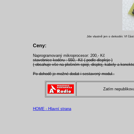
Jde vlastně jen o dekodér. Vf čás
Ceny:
Naprogramovaný mikroprocesor: 200,- Kč
stavebnice kodéru : 550,- Kč ( podle displeje )
( obsahuje vše na plošném spoji, displej, kabely a konektor
Po dohodě je možné dodat i sestavený modul..
Zatím nepublikov
HOME - Hlavní strana