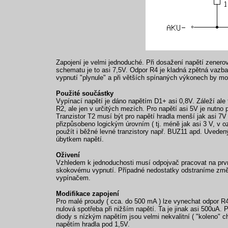
Zapojení je velmi jednoduché. Při dosažení napětí zener
schematu je to asi 7,5V. Odpor R4 je kladná zpětná vazba,
vypnutí "plynule" a při větších spínaných výkonech by mo
Použité součástky
Vypínací napětí je dáno napětím D1+ asi 0,8V. Záleží ale
R2, ale jen v určitých mezích. Pro napětí asi 5V je nutno
Tranzistor T2 musí být pro napětí hradla menší jak asi 7V
přizpůsobeno logickým úrovním ( tj. méně jak asi 3 V, v 
použít i běžné levné tranzistory např. BUZ11 apd. Uveden
úbytkem napětí.
Oživení
Vzhledem k jednoduchosti musí odpojvač pracovat na prvn
skokovému vypnutí. Případné nedostatky odstraníme změ
vypínačem.
Modifikace zapojení
Pro malé proudy ( cca. do 500 mA ) lze vynechat odpor R
nulová spotřeba při nižším napětí. Ta je jinak asi 500uA.
diody s nízkým napětím jsou velmi nekvalitní ( "koleno" 
napětím hradla pod 1,5V.