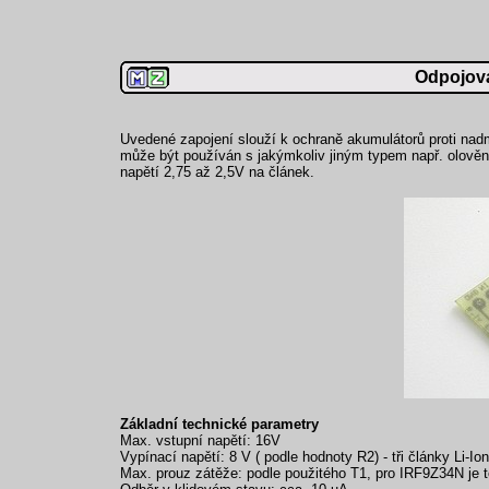
Odpojova
Uvedené zapojení slouží k ochraně akumulátorů proti nadmě
může být používán s jakýmkoliv jiným typem např. olověné 
napětí 2,75 až 2,5V na článek.
Základní technické parametry
Max. vstupní napětí: 16V
Vypínací napětí: 8 V ( podle hodnoty R2) - tři články Li-Ion
Max. prouz zátěže: podle použitého T1, pro IRF9Z34N je t