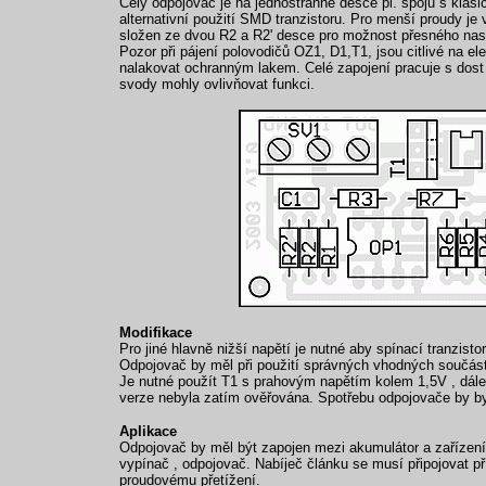
Celý odpojovač je na jednostranné desce pl. spojů s klas
alternativní použití SMD tranzistoru. Pro menší proudy j
složen ze dvou R2 a R2' desce pro možnost přesného nas
Pozor při pájení polovodičů OZ1, D1,T1, jsou citlivé na e
nalakovat ochranným lakem. Celé zapojení pracuje s dost v
svody mohly ovlivňovat funkci.
Modifikace
Pro jiné hlavně nižší napětí je nutné aby spínací tranzist
Odpojovač by měl při použití správných vhodných součást
Je nutné použít T1 s prahovým napětím kolem 1,5V , dále
verze nebyla zatím ověřována. Spotřebu odpojovače by b
Aplikace
Odpojovač by měl být zapojen mezi akumulátor a zařízení.
vypínač , odpojovač. Nabíječ článku se musí připojovat 
proudovému přetížení.