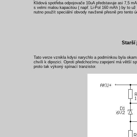
Klidová spotřeba odpojovače 10uA představuje asi 7,5 mA
s velmi malou kapacitou ( např. Li-Pol 160 mAh ) by to už
nutno použít speciální obvody navžené přesně pro tento ú
Starší
Tato verze vznikla kdysi narychlo a podmínkou byla okamži
chvíli k dipozici. Oproti předchozímu zapojení má větší 
proto tak výkoný spínací tranzistor.