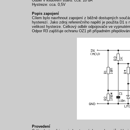
Odběr v klidovém stavu: cca. 10 uA
Hystreze: cca. 0,5V
Popis zapojení
Cílem bylo navrhnout zapojení z běžně dostupných souč
hysterezí. Jako zdroj referenčního napětí je použita D1 s
velikost hysterze. Celkový odběr odpojovače ve vypnutém 
Odpor R3 zajišťuje ochranu OZ1 při případném přepólován
Provedení