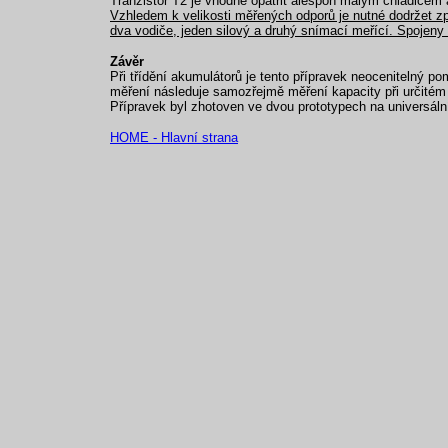
Tranzistor T2 je vhodné opatřit alespoň malým chladičem a 
Vzhledem k velikosti měřených odporů je nutné dodržet 
dva vodiče, jeden silový a druhý snímací meřící. Spojeny
Závěr
Při třídění akumulátorů je tento přípravek neocenitelný po
měření následuje samozřejmě měření kapacity při určitém p
Přípravek byl zhotoven ve dvou prototypech na universáln
HOME - Hlavní strana