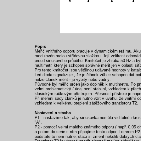
Popis
Meřič vnitřního odporu pracuje v dynamickém režimu. Akumu
modulován malou střídavou složkou. Její velikost odpovíd
proud sinusového průběhu. Kmitočet je zhruba 50 Hz a byl 
multimetr, který je schopen správně měřit jen v oblasti s
Pro tento kmitočet jsou většinou udávané hodnoty v katal
Led dioda signalizuje , že je článek vůbec schopen dát pot
nelze článek měřit - je vybitý nebo vadný.
Původně byl měřič určen jako doplněk k multimetru. Po prv
velmi problematický ( údaj není stabilní, vzhledem k přech
klasickým ručkovým přístrojem. Přesnost přístroje je napr
Při měření sady článků je nutno vzít v úvahu, že vnitřní 
vzhledem k velkému oteplení zátěžového tranzistoru T2.
Nastavení a stavba
P1 - nastavíme tak, aby sinusovka neměla viditelné zkresl
"A".
P2 - pomocí velmi malého známého odporu ( např. 0,05 o
a potom do serie s ním připojíme tento odpor. Trimrem P2
podstatě to není nutné, stačí si změřit několik dobrých čl