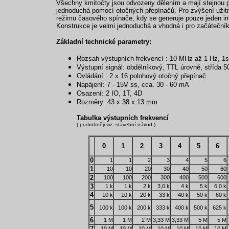
Všechny kmitočty jsou odvozeny dělením a mají stejnou pře
jednoduchá pomocí otočných přepínačů. Pro zvýšení užitn
režimu časového spínače, kdy se generuje pouze jeden im
Konstrukce je velmi jednoduchá a vhodná i pro začátečník
Základní technické parametry:
Rozsah výstupních frekvencí : 10 MHz až 1 Hz, 1s
Výstupní signál: obdélníkový, TTL úrovně, střída 
Ovládání : 2 x 16 polohový otočný přepínač
Napájení: 7 - 15V ss, cca. 30 - 60 mA
Osazení: 2 IO, 1T, 4D
Rozměry: 43 x 38 x 13 mm
Tabulka výstupních frekvencí
( podrobněji viz. stavební návod )
0
1
2
3
4
5
6
0
1
1
2
3
4
5
6
1
10
10
20
30
40
50
60
2
100
100
200
300
400
500
600
3
1 k
1 k
2 k
3,0 k
4 k
5 k
6,0 k
4
10 k
10 k
20 k
33 k
40 k
50 k
60 k
5
100 k
100 k
200 k
333 k
400 k
500 k
625 k
6
1 M
1 M
2 M
3,33 M
3,33 M
5 M
5 M
7
10 M
10 M
10 M
10 M
10 M
10 M
10 M