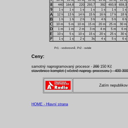
8
440
164,8
220
293,7
392
493,9
659,3
9
1 s
1 s
1 s
1 s
1 s
1 s
1 s
A
12 h
13 h
14 h
15 h
16 h
17 h
18 h
B
1 h
1 h
2 h
3 h
4 h
5 h
6 h
C
10 m
5 m
10 m
15 m
20 m
25 m
30 m
D
1 m
1 m
2 m
3 m
4 m
5 m
6 m
E
10 s
5 s
10 s
15 s
20 s
25 s
30 s
F
1 s
1 s
2 s
3s
4 s
5 s
6 s
Pr1 - vodorovně, Pr2 - svisle
Ceny:
samotný naprogramovaný procesor -
200
150 Kč
stavebnice komplet ( včetně naprog. procesoru ) - 400 30
Zatím nepubliko
HOME - Hlavní strana