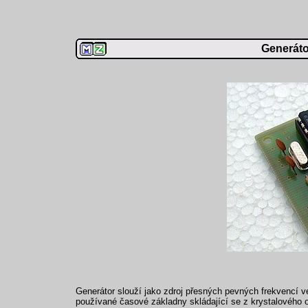
Generáto
Generátor slouží jako zdroj přesných pevných frekvencí ve
používané časové základny skládající se z krystalového o