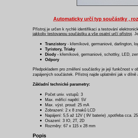
Automaticky určí typ součástky , roz
Přístroj je určen k rychlé identifikaci a testování elektro
jakkoliv testovanou součástku a vše osatní určí přístroj
. J
Tranzistory
- křemíkové, germaniové, darlington, log
Tyristory, Triaky
Diody -
křemíkové, germaniové, schottky, LED, ze
Odpory
Předpokladem pro změření součástky je její funkčnost v o
zapájených součástek.
Přístroj najde uplatnění jak v dílně
Základní technické parametry:
Počet univ. vstupů: 3
Max. měřící napětí: 5V
Max. výst. proud: 25 mA
Zobrazení: 2 x 8 znaků LCD
Napájení: 5,5 až 12V ( 9V baterie) ,spotřeba cca. 2
Osazení: 3 IO, 2T, 2D
Rozměry: 67 x 115 x 28 mm
Popis