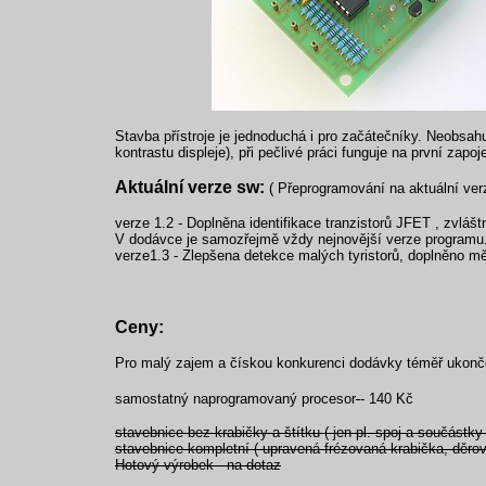
Stavba přístroje je jednoduchá i pro začátečníky. Neobsahu
kontrastu displeje), při pečlivé práci funguje na první zapoj
Aktuální verze sw:
( Přeprogramování na aktuální ver
verze 1.2 - Doplněna identifikace tranzistorů JFET , zvláš
V dodávce je samozřejmě vždy nejnovější verze programu
verze1.3 - Zlepšena detekce malých tyristorů, doplněno mě
Ceny:
Pro malý zajem a čískou konkurenci dodávky téměř ukonč
samostatný naprogramovaný procesor
- 140 Kč
stavebnice bez krabičky a štítku ( jen pl. spoj a součástk
stavebnice kompletní ( upravená frézovaná krabička, děrov
Hotový výrobek - na dotaz