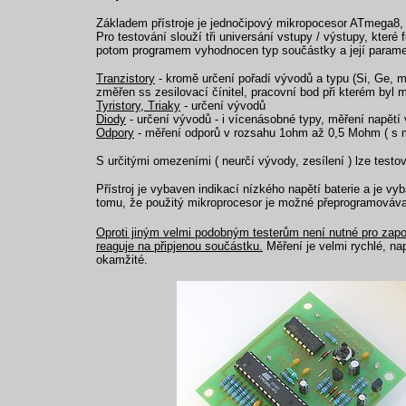
Základem přístroje je jednočipový mikropocesor ATmega8, 
Pro testování slouží tři universání vstupy / výstupy, kter
potom programem vyhodnocen typ součástky a její parame
Tranzistory
- kromě určení pořadí vývodů a typu (Si, Ge, mo
změřen ss zesilovací čínitel, pracovní bod při kterém byl 
Tyristory, Triaky
- určení vývodů
Diody
- určení vývodů - i vícenásobné typy, měření napětí
Odpory
- měření odporů v rozsahu 1ohm až 0,5 Mohm ( s m
S určitými omezeními ( neurčí vývody, zesílení ) lze testov
Přístroj je vybaven indikací nízkého napětí baterie a je 
tomu, že použitý mikroprocesor je možné přeprogramováva
Oproti jiným velmi podobným testerům není nutné pro započe
reaguje na připjenou součástku.
Měření je velmi rychlé, na
okamžité.