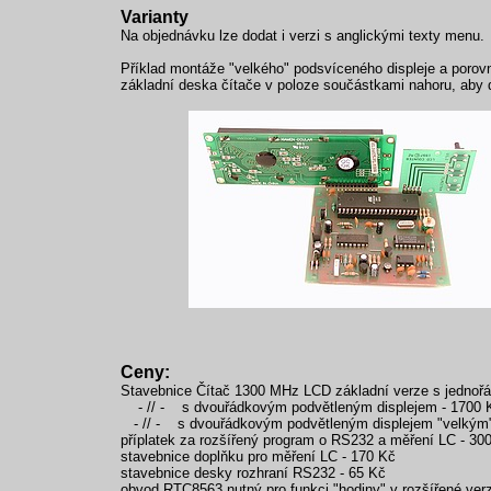
Varianty
Na objednávku lze dodat i verzi s anglickými texty menu.
Příklad montáže "velkého" podsvíceného displeje a porovnán
základní deska čítače v poloze součástkami nahoru, aby di
Ceny:
Stavebnice Čítač 1300 MHz LCD základní verze s jednoř
- // - s dvouřádkovým podvětleným displejem - 1700 
- // - s dvouřádkovým podvětleným displejem "velkým" 
příplatek za rozšířený program o RS232 a měření LC - 30
stavebnice doplňku pro měření LC - 170 Kč
stavebnice desky rozhraní RS232 - 65 Kč
obvod RTC8563 nutný pro funkci "hodiny" v rozšířené verz