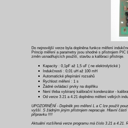
Do nejnovější verze byla doplněna funkce měření indukčn
Princip měření a parametry jsou shodné s přístrojem PIC L
změn usnadňujících použití, stavbu a kalibraci přístroje.
Kapacity : 0,1pF až 1,5 uF ( ne elektrolytické )
Indukčnosti : 0,01 uH až 100 mH
Automatické přepínání rozsahů
Rychlost měření : 1 s
Žádné ovládací prvky na doplňku
Není třeba vybíraný kalibrační kondenzátor - kalib
Od verze 3.21 a 4.21 doplněno měření velkých induk
UPOZORNĚNÍ - Doplněk pro měření L a C lze použít pouz
vyšší. S žádným jiným přístrojem nepracuje. Hlavní částí 
přípravku !!!!
Aktuální rozšířená verze programu má číslo 3.21 a 4.21. 