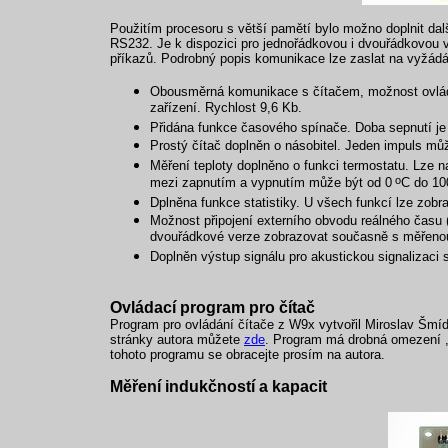
Použitím procesoru s větší pamětí bylo možno doplnit dal
RS232. Je k dispozici pro jednořádkovou i dvouřádkovou
příkazů. Podrobný popis komunikace lze zaslat na vyžádá
Obousměrná komunikace s čítačem, možnost ovlád
zařízení. Rychlost 9,6 Kb.
Přidána funkce časového spínače. Doba sepnutí je 
Prostý čítač doplněn o násobitel. Jeden impuls mů
Měření teploty doplněno o funkci termostatu. Lze n
o
mezi zapnutím a vypnutím může být od 0
C do 10
Dplněna funkce statistiky. U všech funkcí lze zobr
Možnost připojení externího obvodu reálného času
dvouřádkové verze zobrazovat současně s měřenou
Doplněn výstup signálu pro akustickou signalizaci s
Ovládací program pro čítač
Program pro ovládání čítače z W9x vytvořil Miroslav Šmí
stránky autora můžete
zde
. Program má drobná omezení , 
tohoto programu se obracejte prosím na autora.
Měření indukčností a kapacit