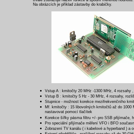
Na obrázcích je příklad zástavby do krabičky.
Vstup A : kmitočty 20 MHz -1300 MHz, 4 rozsahy ,
Vstup B : kmitočty 5 Hz - 30 MHz, 4 rozsahy, rozl
Stupnice - možnost korekce mezifrekvenčního kmi
Mf. kmitočty : 15 libovolných kmitočtů až do 1000
nastavovat pomocí tlačítek
Korekce šířky pásma filtru +/- pro SSB přijímače, h
Pro speciální přijímače měření VFO i BFO součas
Zobrazení TV kanálu ( i kabelové a hyperband ) a
Externí předděliče - rozšíření rozsahu až do 30 GH