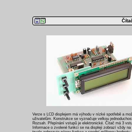
Číta
Verze s LCD displejem má výhodu v nízké spotřebě a možn
uživatelům. Konstrukce se vyznačuje velkou jednoduchost
Rozsah. Přepínání vstupů je elektronické. Čítač má 3 vstup
Informace o zvolené funkci se na displeji zobrazí vždy na
trvale zobrazuje název funkce a spodní měřenou hodnotu.