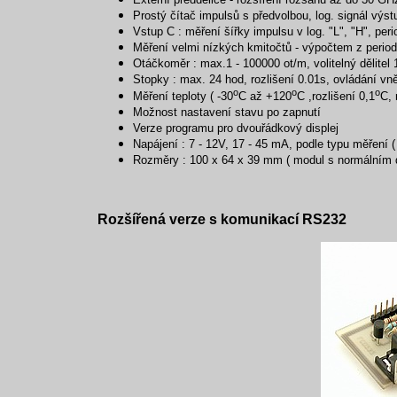
Prostý čítač impulsů s předvolbou, log. signál výs
Vstup C : měření šířky impulsu v log. "L", "H", per
Měření velmi nízkých kmitočtů - výpočtem z perio
Otáčkoměr : max.1 - 100000 ot/m, volitelný dělitel 
Stopky : max. 24 hod, rozlišení 0.01s, ovládání vn
o
o
o
Měření teploty
( -30
C až +120
C ,rozlišení 0,1
C, 
Možnost nastavení stavu po zapnutí
Verze programu pro dvouřádkový displej
Napájení : 7 - 12V, 17 - 45 mA, podle typu měření 
Rozměry : 100 x 64 x 39 mm ( modul s normálním d
Rozšířená verze s komunikací RS232