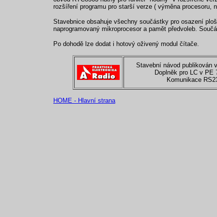
rozšíření programu pro starší verze ( výměna procesoru, n
Stavebnice obsahuje všechny součástky pro osazení plošn
naprogramovaný mikroprocesor a pamět předvoleb. Součást
Po dohodě lze dodat i hotový oživený modul čítače.
Stavební návod publikován v
Doplněk pro LC v PE 
Komunikace RS2
HOME - Hlavní strana